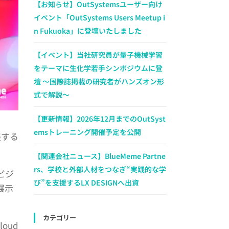
【お知らせ】OutSystemsユーザー向け
イベント「OutSystems Users Meetup i
n Fukuoka」に登壇いたしました
【イベント】当社研究員が量子機械学習
をテーマに生化学若手シンポジウムに登
壇 ～国際誌掲載の研究者がハンズオン形
式で解説～
【更新情報】2026年12月までのOutSyst
emsトレーニング開催予定を公開
展する
【関連会社ニュース】BlueMeme Partne
rs、学校と外部人材をつなぎ“実践的な学
ビジ
び”を支援するLX DESIGNへ出資
展示
カテゴリー
oud