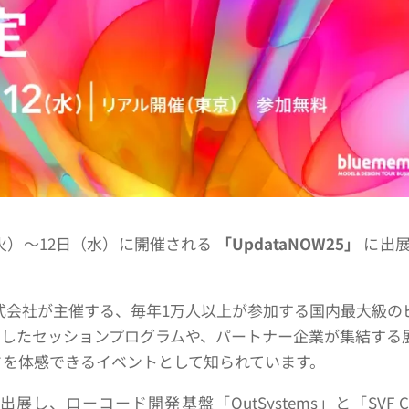
日（火）～12日（水）に開催される
「UpdataNOW25」
に出
st株式会社が主催する、毎年1万人以上が参加する国内最大級の
にしたセッションプログラムや、パートナー企業が集結する
ドを体感できるイベントとして知られています。
出展し、ローコード開発基盤「OutSystems」と「SVF Cl