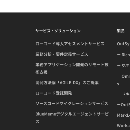
サービス・ソリューション
製品
ローコード導入アセスメントサービス
OutS
業務分析・要件定義サービス
Ric
業務アプリケーション開発のリモート技
SVF 
術支援
Omne
開発方法論「AGILE-DX」のご提案
s
ローコード受託開発
ドキ
ソースコードマイグレーションサービス
Ou
BlueMemeデジタルエージェントサービ
MarkL
ス
Worka