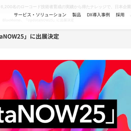
、6,200名のローコード技術者育成の実績から得たナレッジで、日本企
サービス・ソリューション
製品
DX導入事例
採用
BlueMeme、「UpdataNOW25」に出展決定
taNOW25」に出展決定