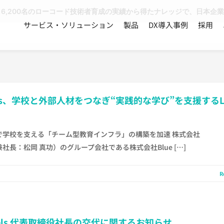
、6,200名のローコード技術者育成の実績から得たナレッジで、日本企
サービス・ソリューション
製品
DX導入事例
採用
ners、学校と外部人材をつなぎ“実践的な学び”を支援するLX
で学校を支える「チーム型教育インフラ」の構築を加速 株式会社
社長：松岡 真功）のグループ会社である株式会社Blue […]
R
els 代表取締役社長の交代に関するお知らせ