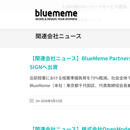
5,400件のローコードサービス提供
株式会社BlueMeme
»
関連会社ニュース
関連会社ニュース
【関連会社ニュース】BlueMeme Part
SIGNへ出資
出前授業における授業準備負荷を70%軽減。社会全体
BlueMeme（本社：東京都千代田区、代表取締役会長兼
On 2026年5月15日
【関連会社ニュース】株式会社OpenMod