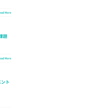
ead More
課題
ead More
ベント