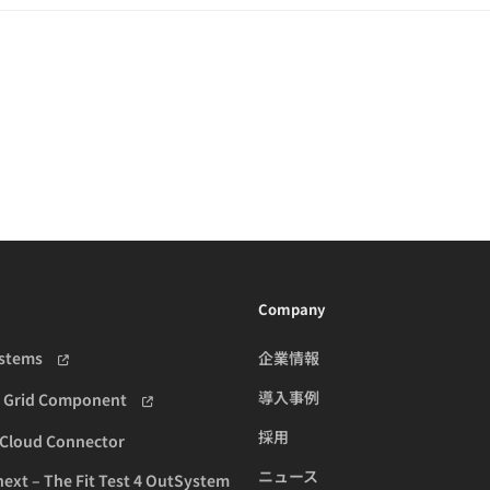
Company
ystems
企業情報
導入事例
h Grid Component
採用
Cloud Connector
ニュース
xt – The Fit Test 4 OutSystem