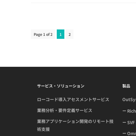
Page 1 of 2
1
2
サービス・ソリューション
製品
ローコード導入アセスメントサービス
OutS
業務分析・要件定義サービス
Ric
業務アプリケーション開発のリモート技
SVF 
術支援
Omne