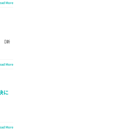
ead More
 【新
ead More
決に
ead More