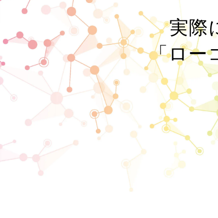
実際
「ロー