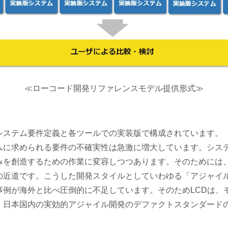
≪ローコード開発リファレンスモデル提供形式≫
システム要件定義と各ツールでの実装版で構成されています。
ムに求められる要件の不確実性は急激に増大しています。シス
みを創造するための作業に変容しつつあります。そのためには
の近道です。こうした開発スタイルとしていわゆる「アジャイ
事例が海外と比べ圧倒的に不足しています。そのためLCDは、
、日本国内の実効的アジャイル開発のデファクトスタンダード