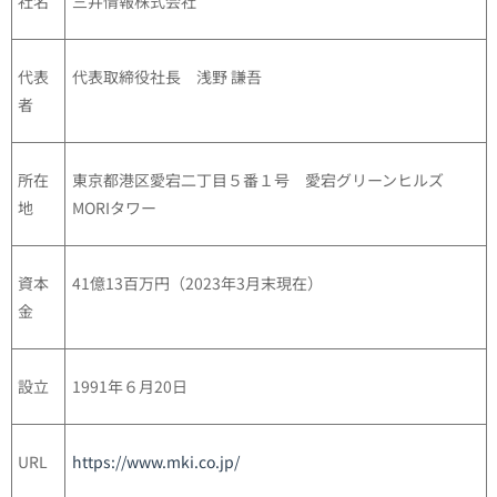
社名
三井情報株式会社
代表
代表取締役社長 浅野 謙吾
者
所在
東京都港区愛宕二丁目５番１号 愛宕グリーンヒルズ
地
MORIタワー
資本
41億13百万円（2023年3月末現在）
金
設立
1991年６月20日
URL
https://www.mki.co.jp/