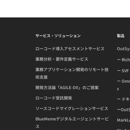
サービス・ソリューション
製品
ローコード導入アセスメントサービス
OutS
業務分析・要件定義サービス
Ric
業務アプリケーション開発のリモート技
SVF 
術支援
Omne
開発方法論「AGILE-DX」のご提案
s
ローコード受託開発
ドキ
ソースコードマイグレーションサービス
Ou
BlueMemeデジタルエージェントサービ
MarkL
ス