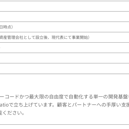
31日時点）
2月・資産管理会社として設立後、現代表にて事業開始）
）
Mをノーコードかつ最大限の自由度で自動化する単一の開発基
tioで立ち上げています。顧客とパートナーへの手厚い支援が
覧ください。