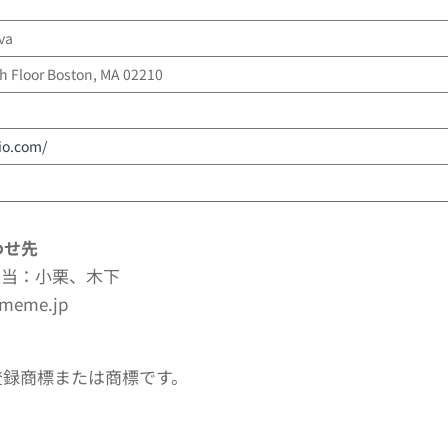
va
h Floor Boston, MA 02210
io.com/
わせ先
担当：小栗、木下
meme.jp
登録商標または商標です。